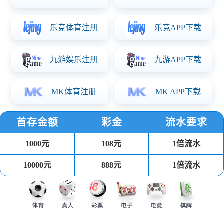
2026-06-09 15:01
41 次阅读
首页
/
体育热讯
中国男足世预赛征程在即，然而球队内部却并未呈现
众志成城的备战氛围。近日，据多方消息源透露，国
足新一任主教练人选迟迟未能敲定，核心症结在于足
协高层与部分技术委员会成员之间产生了明显分歧。
与此同时，围绕即将启动的新一期归化球员名单，各
方利益与理念的冲突更是将这场博弈推向了白热化，
使得本就压力重重的国足，前景再添一层迷雾。