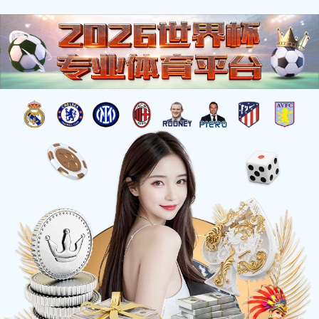
注册入口
全天更新 ·
拼搏平台
赛事
实时同步
无论您身在何处，
拼搏平台APP
为您带来高速、高
清、稳定的观赛体验。
下载客户端
网页端访问