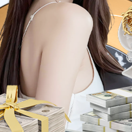
的失利都像是一记警钟，提醒着大家：兹维列夫的技术、心理或