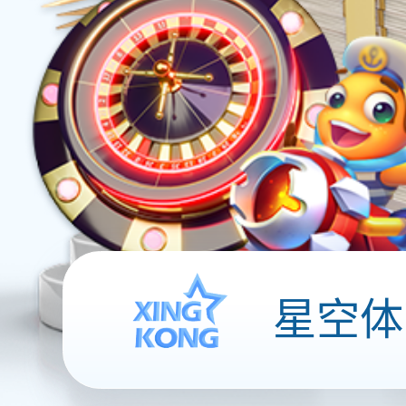
红土之王：
兹维列夫在罗马的三
时间调整脚步，高弹
分之六十三，这与他
米98的兹维列夫能够
能消耗实现了更大的
约科维奇，也能打出