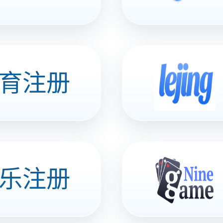
#3
#
23枚奥运金牌遭泳
米奇回应质疑，哈珀福克斯貌
合神离，文
-17
推荐
2026-06-05
推荐
联系我们