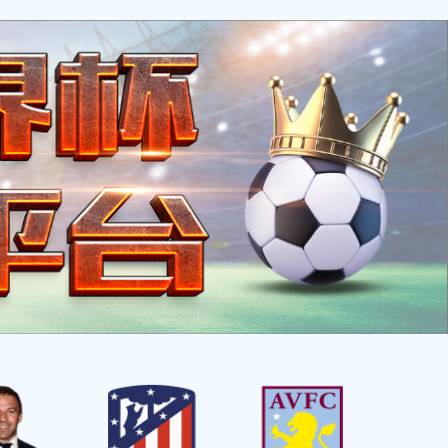
App
公司
体育
注册入口
简介
热讯
搏平台
赛事实时同步
PP
为您带来高速、高清、稳定的观赛
端访问